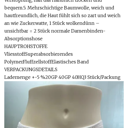
Verstopfung, hält das Handtuch trocken und
bequem.5. Mehrschichtige Baumwolle, weich und
hautfreundlich, die Haut fühlt sich so zart und weich
an wie Zuckerwatte, 1 Stück wolkendünn –
unsichtbar = 2 Stück normale Damenbinden-
Absorptionshose
HAUPTROHSTOFFE
VliesstoffSuperabsorbierendes
PolymerFluffzellstoffElastisches Band
VERPACKUNGSDETAILS
Lademenge +-5 %20GP 40GP 40HQ3 Stück/Packung