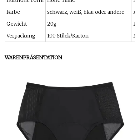
hüfthohe Form
Hohe Taille
Mi
Farbe
schwarz, weiß, blau oder andere
An
Gewicht
20g
Pa
Verpackung
100 Stück/Karton
Ma
WARENPRÄSENTATION