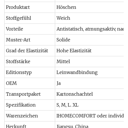
Produktart
Höschen
Stoffgefühl
Weich
Vorteile
Antistatisch, atmungsaktiv, nachh
Muster-Art
Solide
Grad der Elastizität
Hohe Elastizität
Stoffstärke
Mittel
Editionstyp
Leinwandbindung
OEM
Ja
Transportpaket
Kartonschachtel
Spezifikation
S, M, L. XL
Warenzeichen
IHOMECOMFORT oder individue
Herkunft
Jiangsu, China