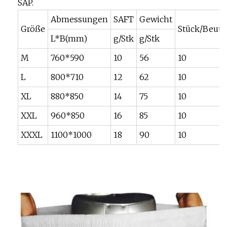
SAP.
Abmessungen
SAFT
Gewicht
Größe
Stück/Beute
L*B(mm)
g/Stk
g/Stk
M
760*590
10
56
10
L
800*710
12
62
10
XL
880*850
14
75
10
XXL
960*850
16
85
10
XXXL
1100*1000
18
90
10